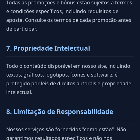
Todas as promoções e bônus estão sujeitos a termos
e condições específicos, incluindo requisitos de
aposta. Consulte os termos de cada promoção antes
de participar.
7. Propriedade Intelectual
Todo o conteúdo disponível em nosso site, incluindo
textos, gráficos, logotipos, ícones e software, é
protegido por leis de direitos autorais e propriedade
intelectual.
8. Limitação de Responsabilidade
Nossos serviços são fornecidos "como estão". Não
garantimos resultados específicos e não nos