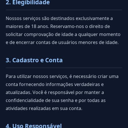
2. Elegibilidade
Nossos serviços são destinados exclusivamente a
maiores de 18 anos. Reservamo-nos o direito de
solicitar comprovação de idade a qualquer momento
e de encerrar contas de usuários menores de idade.
3. Cadastro e Conta
Para utilizar nossos serviços, é necessário criar uma
conta fornecendo informações verdadeiras e
atualizadas. Você é responsável por manter a
confidencialidade de sua senha e por todas as
atividades realizadas em sua conta.
4. Uso Responsável