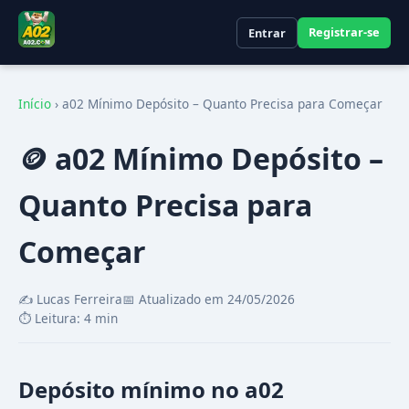
Registrar-se
Entrar
Início
›
a02 Mínimo Depósito – Quanto Precisa para Começar
🪙 a02 Mínimo Depósito –
Quanto Precisa para
Começar
✍️ Lucas Ferreira
📅 Atualizado em 24/05/2026
⏱️ Leitura: 4 min
Depósito mínimo no a02