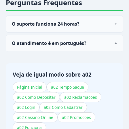
Perguntas Frequentes
O suporte funciona 24 horas?
+
Sim, o chat ao vivo do
a02
está acessível o dia
O atendimento é em português?
+
todo por dia, 7 dias por semana.
Sim, toda a equipe de atendimento atende em
português do Brasil.
Veja de igual modo sobre a02
Página Inicial
a02 Tempo Saque
a02 Como Depositar
a02 Reclamacoes
a02 Login
a02 Como Cadastrar
a02 Cassino Online
a02 Promocoes
a02 Funciona