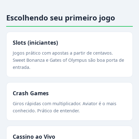
Escolhendo seu primeiro jogo
Slots (iniciantes)
Jogos prático com apostas a partir de centavos.
Sweet Bonanza e Gates of Olympus são boa porta de
entrada.
Crash Games
Giros rápidas com multiplicador. Aviator é o mais
conhecido. Prático de entender.
Cassino ao Vivo