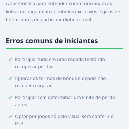
característica para entender como funcionam as
linhas de pagamento, símbolos exclusivos e giros de
bônus antes de participar dinheiro real.
Erros comuns de iniciantes
Participar tudo em uma rodada tentando
recuperar perdas
Ignorar os termos do bônus e depois não
receber resgatar
Participar sem determinar um limite de perda
antes
Optar por jogos só pelo visual sem conferir o
RTP