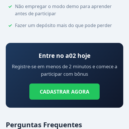
Não empregar o modo demo para aprender
antes de participar
Fazer um depósito mais do que pode perder
Entre no a02 hoje
Registre-se em menos de 2 minutos e comece a
participar com bônus
CADASTRAR AGORA
Perguntas Frequentes