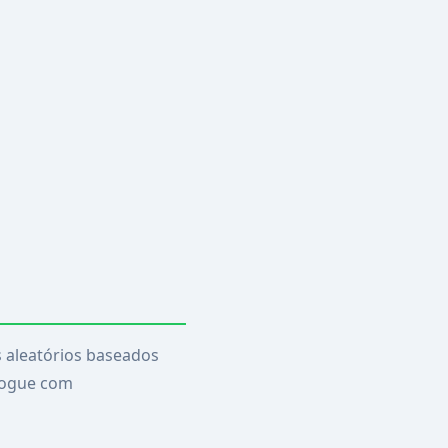
 aleatórios baseados
 jogue com