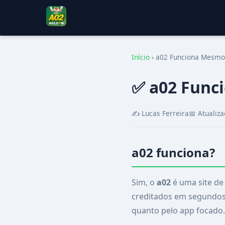
Início
›
a02 Funciona Mesmo?
✅ a02 Func
✍️ Lucas Ferreira
📅 Atualiz
a02 funciona?
Sim, o
a02
é uma site de
creditados em segundos 
quanto pelo app focado.