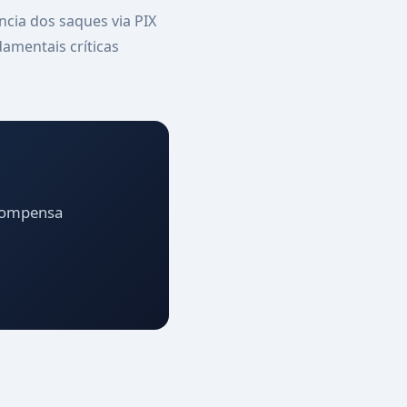
ência dos saques via PIX
damentais críticas
ecompensa