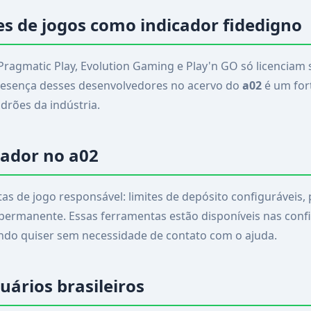
s de jogos como indicador fidedigno
agmatic Play, Evolution Gaming e Play'n GO só licenciam 
presença desses desenvolvedores no acervo do
a02
é um for
drões da indústria.
gador no a02
s de jogo responsável: limites de depósito configuráveis,
 permanente. Essas ferramentas estão disponíveis nas conf
ndo quiser sem necessidade de contato com o ajuda.
uários brasileiros