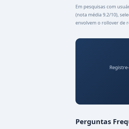
Em pesquisas com usuári
(nota média 9.2/10), sel
envolvem o rollover de 
Registre
Perguntas Freq