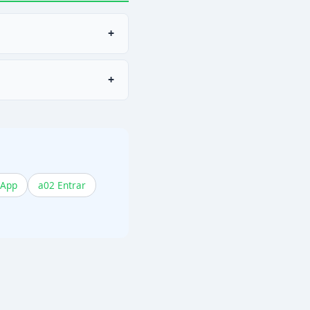
+
pes não oferecem
+
ora na verificação,
 App
a02 Entrar