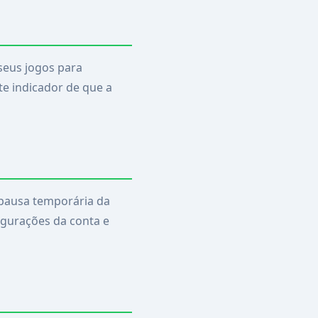
seus jogos para
te indicador de que a
 pausa temporária da
igurações da conta e