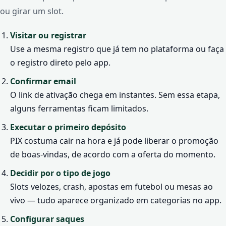
ou girar um slot.
Visitar ou registrar
Use a mesma registro que já tem no plataforma ou faça
o registro direto pelo app.
Confirmar email
O link de ativação chega em instantes. Sem essa etapa,
alguns ferramentas ficam limitados.
Executar o primeiro depósito
PIX costuma cair na hora e já pode liberar o promoção
de boas‑vindas, de acordo com a oferta do momento.
Decidir por o tipo de jogo
Slots velozes, crash, apostas em futebol ou mesas ao
vivo — tudo aparece organizado em categorias no app.
Configurar saques