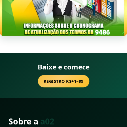
Baixe e comece
REGISTRO R$+1~99
Sobre a
a02