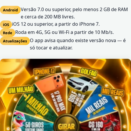
Versão 7.0 ou superior, pelo menos 2 GB de RAM
Android
e cerca de 200 MB livres.
iOS 12 ou superior, a partir do iPhone 7.
iOS
Roda em 4G, 5G ou Wi‑Fi a partir de 10 Mb/s.
Rede
O app avisa quando existe versão nova — é
Atualizações
só tocar e atualizar.