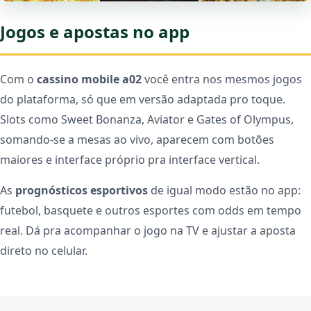
Jogos e apostas no app
Com o
cassino mobile a02
você entra nos mesmos jogos
do plataforma, só que em versão adaptada pro toque.
Slots como Sweet Bonanza, Aviator e Gates of Olympus,
somando-se a mesas ao vivo, aparecem com botões
maiores e interface próprio pra interface vertical.
As
prognósticos esportivos
de igual modo estão no app:
futebol, basquete e outros esportes com odds em tempo
real. Dá pra acompanhar o jogo na TV e ajustar a aposta
direto no celular.