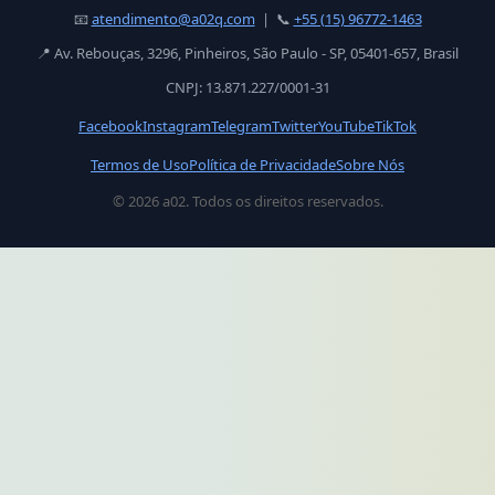
📧
atendimento@a02q.com
| 📞
+55 (15) 96772-1463
📍 Av. Rebouças, 3296, Pinheiros, São Paulo - SP, 05401-657, Brasil
CNPJ: 13.871.227/0001-31
Facebook
Instagram
Telegram
Twitter
YouTube
TikTok
Termos de Uso
Política de Privacidade
Sobre Nós
© 2026 a02. Todos os direitos reservados.