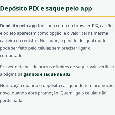
Depósito PIX e saque pelo app
Depósito pelo app
funciona como no browser. PIX, cartão
e boleto aparecem como opção, e o valor cai na mesma
carteira da registro. No saque, o pedido de igual modo
pode ser feito pelo celular, sem precisar ligar o
computador.
Pra ver detalhes de prazos e limites de saque, vale verificar
a página de
ganhos e saque na a02
.
Notificação quando o depósito cai, quando tem promoção
novo, quando abre promoção. Quem liga o celular não
perde nada.