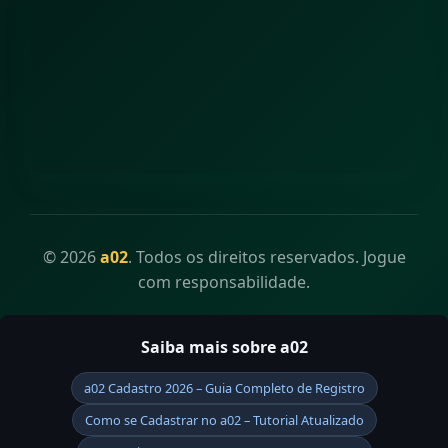
© 2026
a02
. Todos os direitos reservados. Jogue
com responsabilidade.
Saiba mais sobre a02
a02 Cadastro 2026 – Guia Completo de Registro
Como se Cadastrar no a02 – Tutorial Atualizado