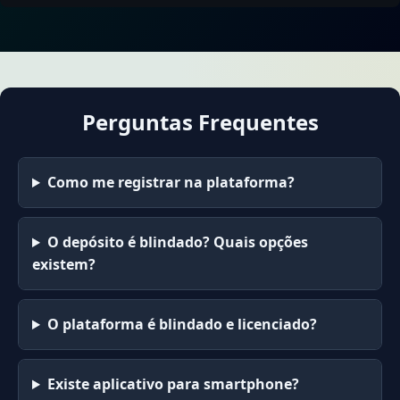
Perguntas Frequentes
Como me registrar na plataforma?
O depósito é blindado? Quais opções
existem?
O plataforma é blindado e licenciado?
Existe aplicativo para smartphone?