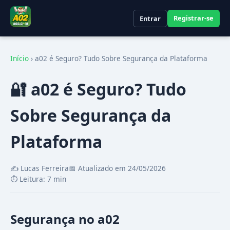
Registrar-se
Entrar
Início
›
a02 é Seguro? Tudo Sobre Segurança da Plataforma
🔐 a02 é Seguro? Tudo
Sobre Segurança da
Plataforma
✍️ Lucas Ferreira
📅 Atualizado em 24/05/2026
⏱️ Leitura: 7 min
Segurança no a02