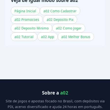
Veja de igual modo sobre a02
Página Inicial
a02 Como Cadastrar
a02 Promocoes
a02 Deposito Pix
a02 Deposito Minimo
a02 Como Jogar
a02 Tutorial
a02 App
a02 Melhor Bonus
Sobre a
a02
Site de jogos e apostas focado no Brasil, com depósitos via
PIX, acervo diversificado e ajuda 24 horas em português.