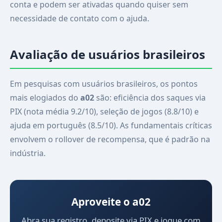
conta e podem ser ativadas quando quiser sem
necessidade de contato com o ajuda.
Avaliação de usuários brasileiros
Em pesquisas com usuários brasileiros, os pontos
mais elogiados do
a02
são: eficiência dos saques via
PIX (nota média 9.2/10), seleção de jogos (8.8/10) e
ajuda em português (8.5/10). As fundamentais críticas
envolvem o rollover de recompensa, que é padrão na
indústria.
Aproveite o a02
Abra sua registro, deposite via PIX e jogue com