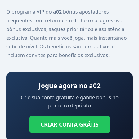
O programa VIP do
a02
bônus apostadores
frequentes com retorno em dinheiro progressivo,
bônus exclusivos, saques prioritários e assistência
exclusiva. Quanto mais você joga, mais instantâneo
sobe de nível. Os benefícios são cumulativos e
incluem convites para benefícios exclusivos.
Jogue agora no a02
Crie sua conta gratuita e ganhe bônus no
primeiro depósito
CRIAR CONTA GRÁTIS