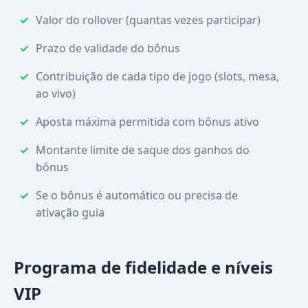
Valor do rollover (quantas vezes participar)
Prazo de validade do bônus
Contribuição de cada tipo de jogo (slots, mesa,
ao vivo)
Aposta máxima permitida com bônus ativo
Montante limite de saque dos ganhos do
bônus
Se o bônus é automático ou precisa de
ativação guia
Programa de fidelidade e níveis
VIP