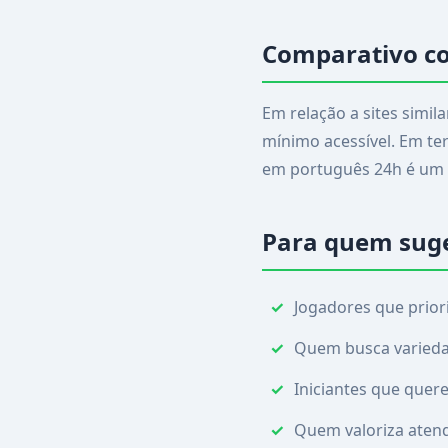
Comparativo c
Em relação a sites simil
mínimo acessível. Em te
em português 24h é um 
Para quem sug
Jogadores que prior
Quem busca variedad
Iniciantes que quer
Quem valoriza aten