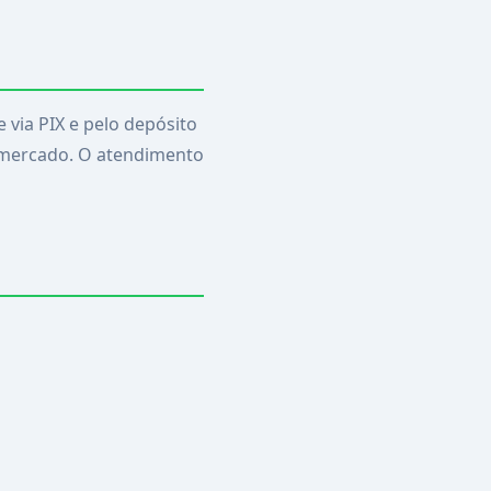
 via PIX e pelo depósito
o mercado. O atendimento