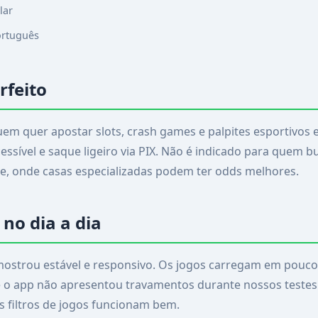
lar
ortuguês
rfeito
uem quer apostar slots, crash games e palpites esportivos
ssível e saque ligeiro via PIX. Não é indicado para quem 
me, onde casas especializadas podem ter odds melhores.
 no dia a dia
ostrou estável e responsivo. Os jogos carregam em pouco
e o app não apresentou travamentos durante nossos testes
 os filtros de jogos funcionam bem.