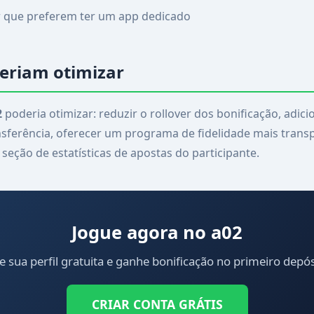
r que preferem ter um app dedicado
eriam otimizar
2
poderia otimizar: reduzir o rollover dos bonificação, adi
nsferência, oferecer um programa de fidelidade mais trans
 a seção de estatísticas de apostas do participante.
Jogue agora no a02
e sua perfil gratuita e ganhe bonificação no primeiro depó
CRIAR CONTA GRÁTIS