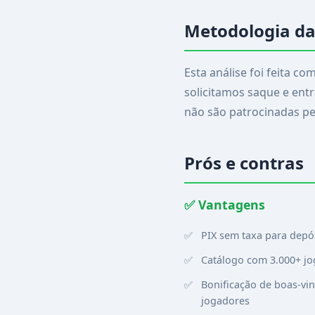
Metodologia da
Esta análise foi feita c
solicitamos saque e ent
não são patrocinadas pe
Prós e contras
✅ Vantagens
PIX sem taxa para depó
Catálogo com 3.000+ jo
Bonificação de boas-vi
jogadores