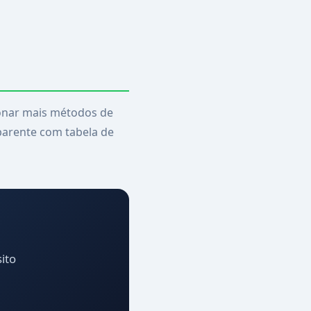
cionar mais métodos de
parente com tabela de
sito