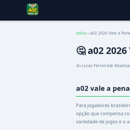
Início
›
a02 2026 Vale a Pen
🤔 a02 2026
✍️ Lucas Ferreira
📅 Atualiz
a02 vale a pena
Para jogadores brasile
opção que compensa cons
variedade de jogos e o