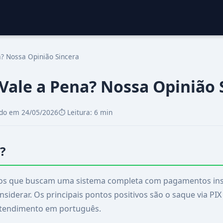
a? Nossa Opinião Sincera
 Vale a Pena? Nossa Opinião 
ado em 24/05/2026
⏱️ Leitura: 6 min
?
iros que buscam uma sistema completa com pagamentos in
iderar. Os principais pontos positivos são o saque via PIX
 atendimento em português.