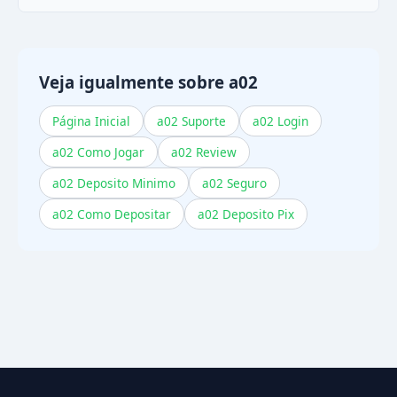
Pode ser verificação de perfil pendente ou
rollover de bônus não cumprido. Verifique
esses itens ou contate o suporte.
Veja igualmente sobre a02
Página Inicial
a02 Suporte
a02 Login
a02 Como Jogar
a02 Review
a02 Deposito Minimo
a02 Seguro
a02 Como Depositar
a02 Deposito Pix