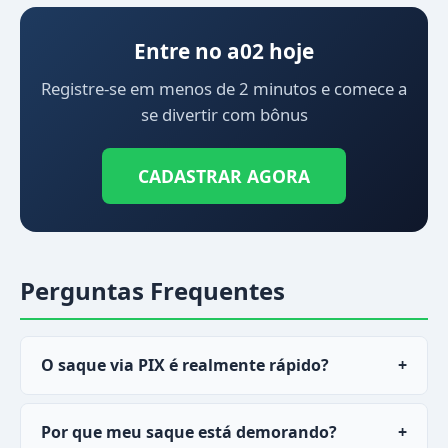
Entre no a02 hoje
Registre-se em menos de 2 minutos e comece a
se divertir com bônus
CADASTRAR AGORA
Perguntas Frequentes
O saque via PIX é realmente rápido?
+
Sim, a maioria dos saques via PIX no
a02
cai em
Por que meu saque está demorando?
+
menos de 30 minutos.