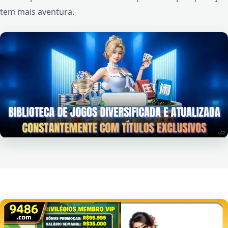
tem mais aventura.