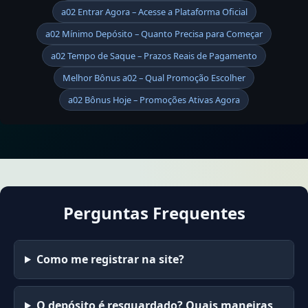
a02 Entrar Agora – Acesse a Plataforma Oficial
a02 Mínimo Depósito – Quanto Precisa para Começar
a02 Tempo de Saque – Prazos Reais de Pagamento
Melhor Bônus a02 – Qual Promoção Escolher
a02 Bônus Hoje – Promoções Ativas Agora
Perguntas Frequentes
Como me registrar na site?
O depósito é resguardado? Quais maneiras