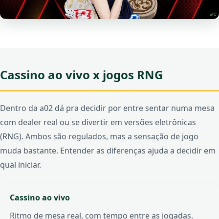
Cassino ao vivo x jogos RNG
Dentro da a02 dá pra decidir por entre sentar numa mesa
com dealer real ou se divertir em versões eletrônicas
(RNG). Ambos são regulados, mas a sensação de jogo
muda bastante. Entender as diferenças ajuda a decidir em
qual iniciar.
Cassino ao vivo
Ritmo de mesa real, com tempo entre as jogadas.