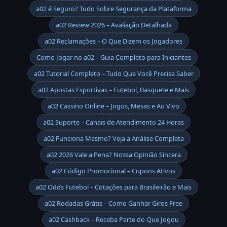
a02 é Seguro? Tudo Sobre Segurança da Plataforma
a02 Review 2026 – Avaliação Detalhada
a02 Reclamações – O Que Dizem os Jogadores
Como Jogar no a02 – Guia Completo para Iniciantes
a02 Tutorial Completo – Tudo Que Você Precisa Saber
a02 Apostas Esportivas – Futebol, Basquete e Mais
a02 Cassino Online – Jogos, Mesas e Ao Vivo
a02 Suporte – Canais de Atendimento 24 Horas
a02 Funciona Mesmo? Veja a Análise Completa
a02 2026 Vale a Pena? Nossa Opinião Sincera
a02 Código Promocional – Cupons Ativos
a02 Odds Futebol – Cotações para Brasileirão e Mais
a02 Rodadas Grátis – Como Ganhar Giros Free
a02 Cashback – Receba Parte do Que Jogou