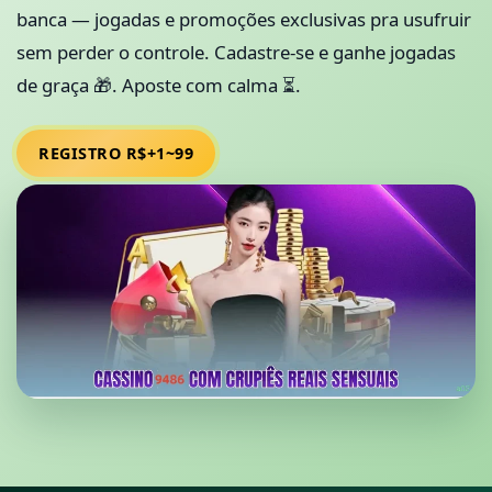
banca — jogadas e promoções exclusivas pra usufruir
sem perder o controle. Cadastre-se e ganhe jogadas
de graça 🎁. Aposte com calma ⏳.
REGISTRO R$+1~99