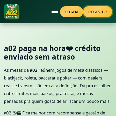
LOGIN
REGISTER
a02 paga na hora❤️ crédito
enviado sem atraso
As mesas da
a02
reúnem jogos de mesa clássicos —
blackjack, roleta, baccarat e poker — com dealers
reais e transmissão em alta definição. Dá pra escolher
entre limites mais baixos, pra testar, e mesas
pensadas pra quem gosta de arriscar um pouco mais.
a02 🎁🎰 Fica melhor com recompensa e gestão de