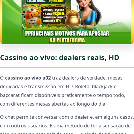
Cassino ao vivo: dealers reais, HD
O
cassino ao vivo a02
traz dealers de verdade, mesas
dedicadas e transmissão em HD. Roleta, blackjack e
baccarat ficam disponíveis praticamente o tempo todo,
com diferentes mesas abertas ao longo do dia.
O chat permite conversar com o dealer e, em alguns casos,
com outros usuários. É uma método de ter a sensação de