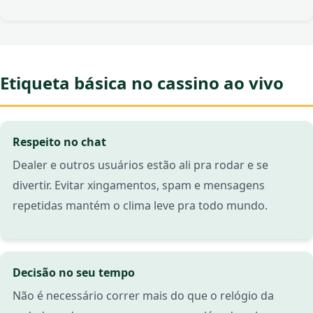
Etiqueta básica no cassino ao vivo
Respeito no chat
Dealer e outros usuários estão ali pra rodar e se
divertir. Evitar xingamentos, spam e mensagens
repetidas mantém o clima leve pra todo mundo.
Decisão no seu tempo
Não é necessário correr mais do que o relógio da