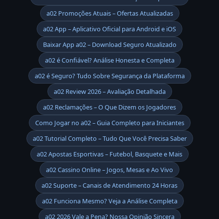
a02 Promoções Atuais – Ofertas Atualizadas
a02 App – Aplicativo Oficial para Android e iOS
Baixar App a02 – Download Seguro Atualizado
a02 é Confiável? Análise Honesta e Completa
a02 é Seguro? Tudo Sobre Segurança da Plataforma
a02 Review 2026 – Avaliação Detalhada
a02 Reclamações – O Que Dizem os Jogadores
Como Jogar no a02 – Guia Completo para Iniciantes
a02 Tutorial Completo – Tudo Que Você Precisa Saber
a02 Apostas Esportivas – Futebol, Basquete e Mais
a02 Cassino Online – Jogos, Mesas e Ao Vivo
a02 Suporte – Canais de Atendimento 24 Horas
a02 Funciona Mesmo? Veja a Análise Completa
a02 2026 Vale a Pena? Nossa Opinião Sincera