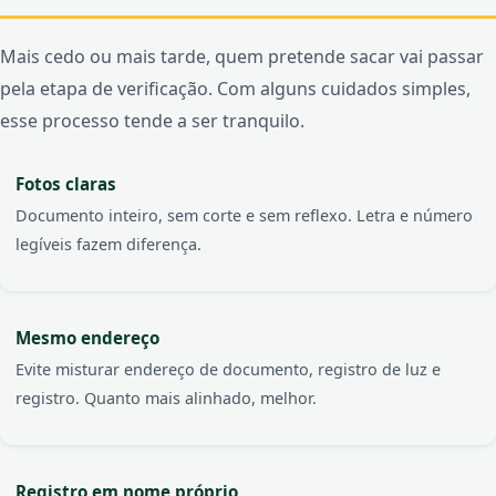
Mais cedo ou mais tarde, quem pretende sacar vai passar
pela etapa de verificação. Com alguns cuidados simples,
esse processo tende a ser tranquilo.
Fotos claras
Documento inteiro, sem corte e sem reflexo. Letra e número
legíveis fazem diferença.
Mesmo endereço
Evite misturar endereço de documento, registro de luz e
registro. Quanto mais alinhado, melhor.
Registro em nome próprio