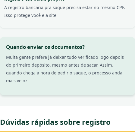
A registro bancária pra saque precisa estar no mesmo CPF.
Isso protege você e a site.
Quando enviar os documentos?
Muita gente prefere já deixar tudo verificado logo depois
do primeiro depósito, mesmo antes de sacar. Assim,
quando chega a hora de pedir o saque, o processo anda
mais veloz.
Dúvidas rápidas sobre registro