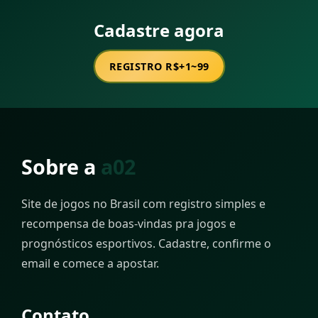
Cadastre agora
REGISTRO R$+1~99
Sobre a
a02
Site de jogos no Brasil com registro simples e
recompensa de boas‑vindas pra jogos e
prognósticos esportivos. Cadastre, confirme o
email e comece a apostar.
Contato