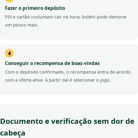
Fazer o primeiro depósito
PIX e cartão costumam cair na hora; boleto pode demorar
um pouco mais.
4
Conseguir o recompensa de boas‑vindas
Com o depósito confirmado, o recompensa entra de acordo
com a oferta ativa. A partir daí é selecionar o jogo.
Documento e verificação sem dor de
cabeça