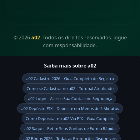
© 2026
a02
. Todos os direitos reservados. Jogue
com responsabilidade.
Saiba mais sobre a02
a02 Cadastro 2026 – Guia Completo de Registro
Como se Cadastrar no a02 – Tutorial Atualizado
a02 Login – Acesse Sua Conta com Segurança
a02 Depósito PIX – Deposite em Menos de 5 Minutos
Como Depositar no a02 Via PIX – Guia Completo
a02 Saque – Retire Seus Ganhos de Forma Rápida
a02 Bônus 2026 – Todas as Promoções Disponíveis