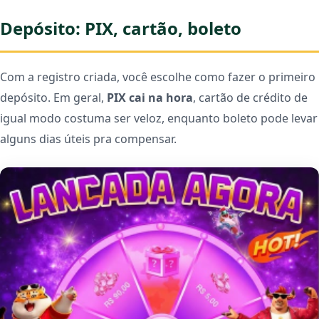
Depósito: PIX, cartão, boleto
Com a registro criada, você escolhe como fazer o primeiro
depósito. Em geral,
PIX cai na hora
, cartão de crédito de
igual modo costuma ser veloz, enquanto boleto pode levar
alguns dias úteis pra compensar.