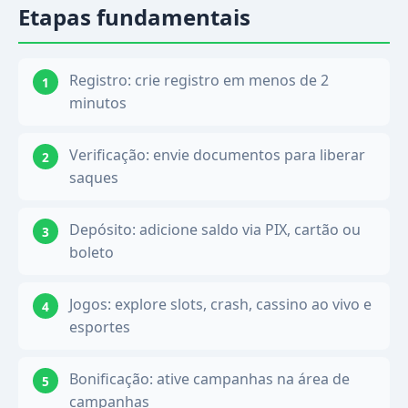
Etapas fundamentais
Registro: crie registro em menos de 2
minutos
Verificação: envie documentos para liberar
saques
Depósito: adicione saldo via PIX, cartão ou
boleto
Jogos: explore slots, crash, cassino ao vivo e
esportes
Bonificação: ative campanhas na área de
campanhas