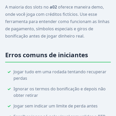
A maioria dos slots no
a02
oferece maneira demo,
onde você joga com créditos fictícios. Use esse
ferramenta para entender como funcionam as linhas
de pagamento, símbolos especiais e giros de
bonificação antes de jogar dinheiro real.
Erros comuns de iniciantes
Jogar tudo em uma rodada tentando recuperar
perdas
Ignorar os termos do bonificação e depois não
obter retirar
Jogar sem indicar um limite de perda antes