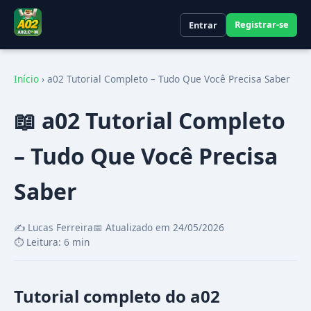
Registrar-se
Entrar
Início
›
a02 Tutorial Completo – Tudo Que Você Precisa Saber
📖 a02 Tutorial Completo
– Tudo Que Você Precisa
Saber
✍️ Lucas Ferreira
📅 Atualizado em 24/05/2026
⏱️ Leitura: 6 min
Tutorial completo do a02