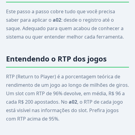
Este passo a passo cobre tudo que você precisa
saber para aplicar o
a02
: desde o registro até o
saque. Adequado para quem acabou de conhecer a
sistema ou quer entender melhor cada ferramenta.
Entendendo o RTP dos jogos
RTP (Return to Player) é a porcentagem teórica de
rendimento de um jogo ao longo de milhões de giros.
Um slot com RTP de 96% devolve, em média, R$ 96 a
cada R$ 200 apostados. No
a02
, o RTP de cada jogo
está visível nas informações do slot. Prefira jogos
com RTP acima de 95%.