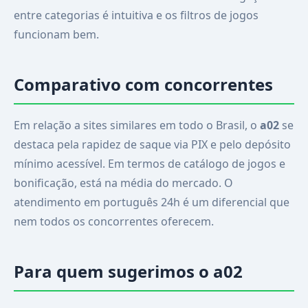
entre categorias é intuitiva e os filtros de jogos
funcionam bem.
Comparativo com concorrentes
Em relação a sites similares em todo o Brasil, o
a02
se
destaca pela rapidez de saque via PIX e pelo depósito
mínimo acessível. Em termos de catálogo de jogos e
bonificação, está na média do mercado. O
atendimento em português 24h é um diferencial que
nem todos os concorrentes oferecem.
Para quem sugerimos o a02