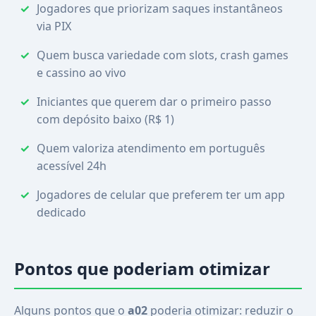
Jogadores que priorizam saques instantâneos
via PIX
Quem busca variedade com slots, crash games
e cassino ao vivo
Iniciantes que querem dar o primeiro passo
com depósito baixo (R$ 1)
Quem valoriza atendimento em português
acessível 24h
Jogadores de celular que preferem ter um app
dedicado
Pontos que poderiam otimizar
Alguns pontos que o
a02
poderia otimizar: reduzir o