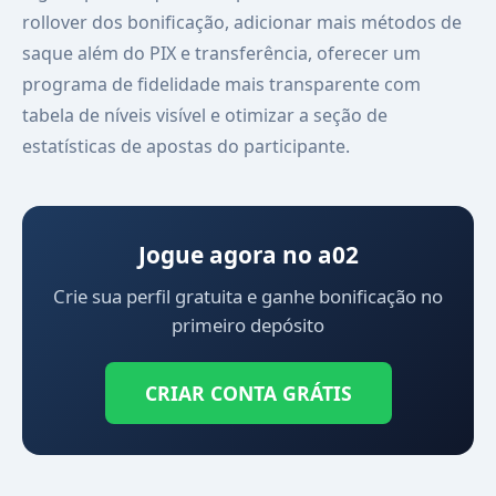
rollover dos bonificação, adicionar mais métodos de
saque além do PIX e transferência, oferecer um
programa de fidelidade mais transparente com
tabela de níveis visível e otimizar a seção de
estatísticas de apostas do participante.
Jogue agora no a02
Crie sua perfil gratuita e ganhe bonificação no
primeiro depósito
CRIAR CONTA GRÁTIS