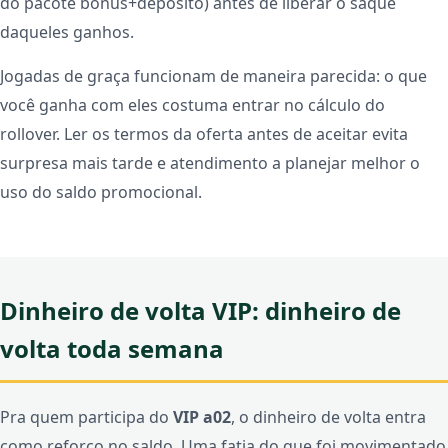
do pacote bônus+depósito) antes de liberar o saque
daqueles ganhos.
Jogadas de graça funcionam de maneira parecida: o que
você ganha com eles costuma entrar no cálculo do
rollover. Ler os termos da oferta antes de aceitar evita
surpresa mais tarde e atendimento a planejar melhor o
uso do saldo promocional.
Dinheiro de volta VIP: dinheiro de
volta toda semana
Pra quem participa do
VIP a02
, o dinheiro de volta entra
como reforço no saldo. Uma fatia do que foi movimentado