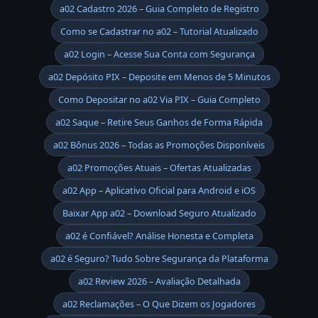
a02 Cadastro 2026 – Guia Completo de Registro
Como se Cadastrar no a02 – Tutorial Atualizado
a02 Login – Acesse Sua Conta com Segurança
a02 Depósito PIX – Deposite em Menos de 5 Minutos
Como Depositar no a02 Via PIX – Guia Completo
a02 Saque – Retire Seus Ganhos de Forma Rápida
a02 Bônus 2026 – Todas as Promoções Disponíveis
a02 Promoções Atuais – Ofertas Atualizadas
a02 App – Aplicativo Oficial para Android e iOS
Baixar App a02 – Download Seguro Atualizado
a02 é Confiável? Análise Honesta e Completa
a02 é Seguro? Tudo Sobre Segurança da Plataforma
a02 Review 2026 – Avaliação Detalhada
a02 Reclamações – O Que Dizem os Jogadores