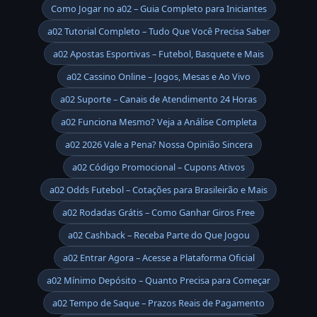
Como Jogar no a02 – Guia Completo para Iniciantes
a02 Tutorial Completo – Tudo Que Você Precisa Saber
a02 Apostas Esportivas – Futebol, Basquete e Mais
a02 Cassino Online – Jogos, Mesas e Ao Vivo
a02 Suporte – Canais de Atendimento 24 Horas
a02 Funciona Mesmo? Veja a Análise Completa
a02 2026 Vale a Pena? Nossa Opinião Sincera
a02 Código Promocional – Cupons Ativos
a02 Odds Futebol – Cotações para Brasileirão e Mais
a02 Rodadas Grátis – Como Ganhar Giros Free
a02 Cashback – Receba Parte do Que Jogou
a02 Entrar Agora – Acesse a Plataforma Oficial
a02 Mínimo Depósito – Quanto Precisa para Começar
a02 Tempo de Saque – Prazos Reais de Pagamento