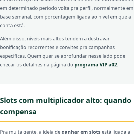
em determinado período volta pra perfil, normalmente em
base semanal, com porcentagem ligada ao nível em que a
conta está.
Além disso, níveis mais altos tendem a destravar
bonificação recorrentes e convites pra campanhas
específicas. Quem quer se aprofundar nesse lado pode
checar os detalhes na página do
programa VIP a02
.
Slots com multiplicador alto: quando
compensa
Pra muita gente, a ideia de
ganhar em slots
está ligada a