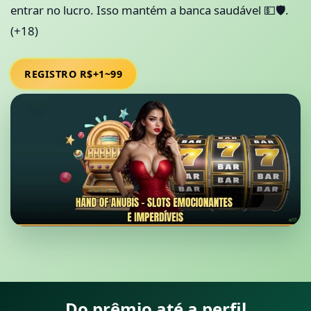
entrar no lucro. Isso mantém a banca saudável 💵🛡️.
(+18)
REGISTRO R$+1~99
Do prêmio até a perfil