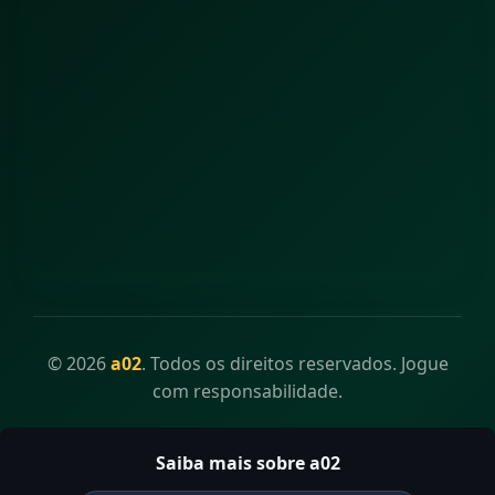
© 2026
a02
. Todos os direitos reservados. Jogue
com responsabilidade.
Saiba mais sobre a02