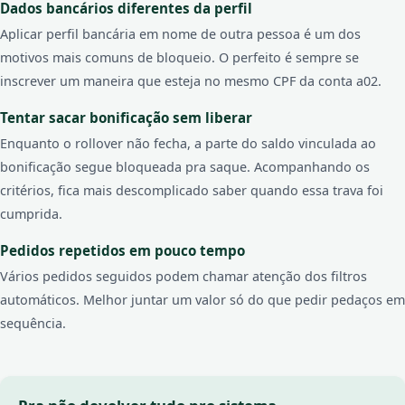
Dados bancários diferentes da perfil
Aplicar perfil bancária em nome de outra pessoa é um dos
motivos mais comuns de bloqueio. O perfeito é sempre se
inscrever um maneira que esteja no mesmo CPF da conta a02.
Tentar sacar bonificação sem liberar
Enquanto o rollover não fecha, a parte do saldo vinculada ao
bonificação segue bloqueada pra saque. Acompanhando os
critérios, fica mais descomplicado saber quando essa trava foi
cumprida.
Pedidos repetidos em pouco tempo
Vários pedidos seguidos podem chamar atenção dos filtros
automáticos. Melhor juntar um valor só do que pedir pedaços em
sequência.